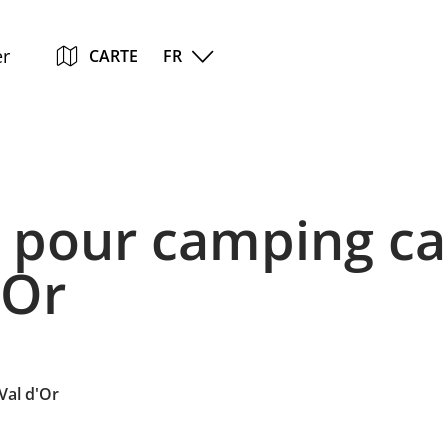
Go
Go
Go
Go
er
CARTE
FR
to
to
to
to
content
search
navi
footer
pour camping ca
'Or
Val d'Or