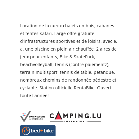
Location de luxueux chalets en bois, cabanes
et tentes-safari. Large offre gratuite
d’infrastructures sportives et de loisirs, avec e.
a. une piscine en plein air chauffée, 2 aires de
jeux pour enfants, Bike & SkatePark,
beachvolleyball, tennis (contre paiementz),
terrain multisport, tennis de table, pétanque,
nombreux chemins de randonnée pédestre et
cyclable. Station officielle RentaBike. Ouvert
toute l'année!
Camping avec station Rentabike - À vélo à
travers les Ardennes luxembourgeoises
Découvrez les Ardennes luxembourgeoises
à vélo. Des casques sont mis gratuitement à