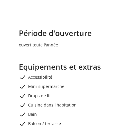
votre disposition pour votre sécurité. La
location de V.T.T. est gratuite. Rentabike
Ardennes dispose de quatre stations : Wiltz :
Tourist-Info au château de Wiltz, et camping
Période d'ouverture
Kaul ; Esch-sur-Sûre : Maison du parc naturel
(ancienne draperie) (vélos
ouvert toute l'année
électriques), Camping im Aal (V.T.T.).
Equipements et extras
Accessibilité
Mini-supermarché
Draps de lit
Cuisine dans l'habitation
Bain
Balcon / terrasse