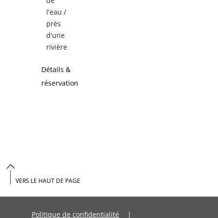
de
l'eau /
près
d'une
rivière
Détails &
réservation
VERS LE HAUT DE PAGE
Politique de confidentialité