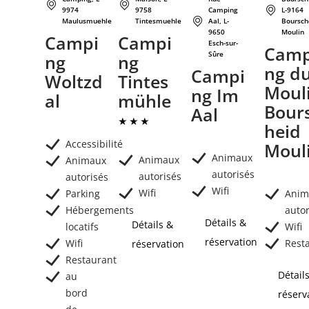
9974
9758
Camping
L-9164
Maulusmuehle
Tintesmuehle
Aal, L-
Boursch
9650
Moulin
Campi
Campi
Esch-sur-
Camp
Sûre
ng
ng
ng d
Campi
Woltzd
Tintes
Moul
ng Im
al
mühle
Bour
Aal
heid
Accessibilité
Moul
Animaux
Animaux
Animaux
autorisés
autorisés
autorisés
Wifi
Wifi
Parking
Anim
Hébergements
autor
Détails &
Détails &
locatifs
Wifi
réservation
Wifi
Rest
réservation
Restaurant
Détail
au
bord
réserv