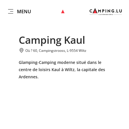
MENU
FR
Go
Go
Go
Go
to
to
to
to
DATUM AUSWÄHLEN
GÄSTE
content
search
navi
footer
Camping Kaul
Nombre de visiteurs
Où ? 60, Campingstrooss, L-9554 Wiltz
Prendre
Nombre d'adultes
Glamping-Camping moderne situé dans le
centre de loisirs Kaul à Wiltz, la capitale des
Ardennes.
Nombre d'enfants
Prendre