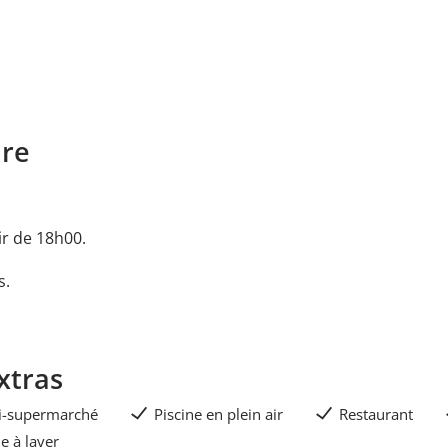
ure
tir de 18h00.
s.
xtras
i-supermarché
Piscine en plein air
Restaurant
e à laver