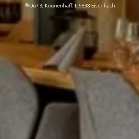
Où? 3, Kounenhaff, L-9838 Eisenbach