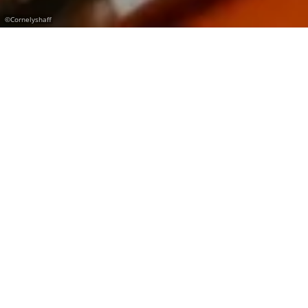
©
Cornelyshaff
Cuisine régionale avec la saveur d'Éislek.
Notre menu a été soigneusement élaboré par
nos chefs pour vous faire découvrir le goût
authentique d'Éislek. Une cuisine
gastronomique sincère mettant en avant des
produits locaux et des bières brassées sur
place