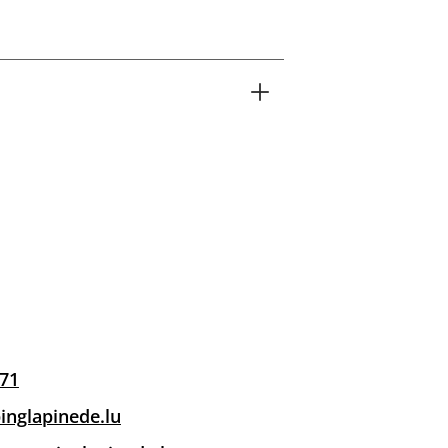
 71
nglapinede.lu