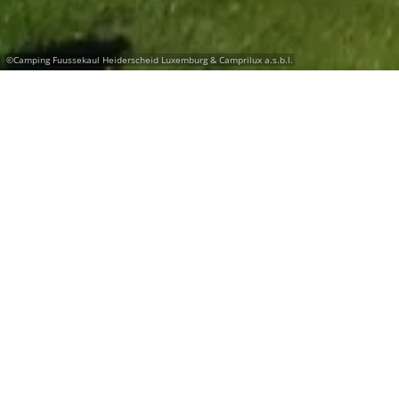
©
Camping Fuussekaul Heiderscheid Luxemburg & Camprilux a.s.b.l.
Einen Campingplatz mit
Wohnmobilstellplätzen aussuchen.