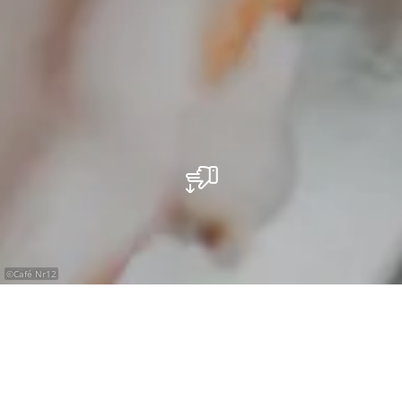
©
Café Nr12
Das Café Nr. 12 in Diekirch ist ein charmantes
Café in der historischen Altstadt, bekannt für