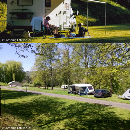
©
Camping Ettelbruck
Toutes les photos
©
Camping Ettelbruck