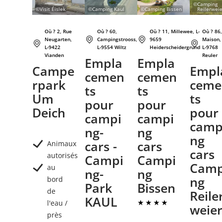
©
Camping
©
Visit Éislek
©
Camping Kaul
©
Camping Bissen
Reilerwei
Où ? 2, Rue
Où ? 60,
Où ? 11, Millewee, L-
Où ? 86
Neugarten,
Campingstrooss,
9659
Maison,
L-9422
L-9554 Wiltz
Heiderscheidergrund
L-9768
Vianden
Reuler
Empla
Empla
Campe
Empl
cemen
cemen
rpark
ceme
ts
ts
Um
ts
pour
pour
Deich
pour
campi
campi
camp
ng-
ng
ng
cars -
cars
Animaux
cars
autorisés
Campi
Campi
Camp
au
ng-
ng
ng
bord
Park
Bissen
de
Reile
KAUL
l'eau /
weie
près