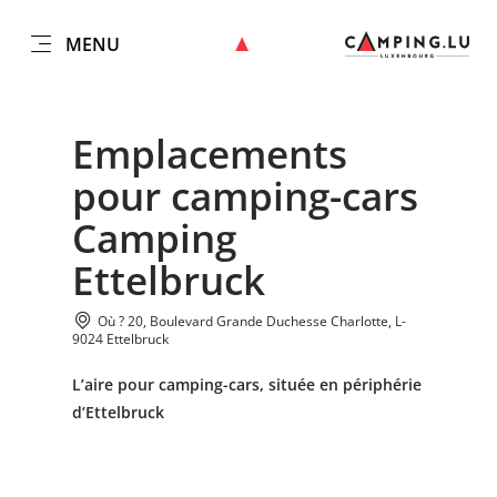
MENU
FR
Go
Go
Go
Go
to
to
to
to
DATUM AUSWÄHLEN
GÄSTE
content
search
navi
footer
Emplacements
Nombre de visiteurs
pour camping-cars
Prendre
Camping
Nombre d'adultes
Ettelbruck
Nombre d'enfants
Où ? 20, Boulevard Grande Duchesse Charlotte, L-
9024 Ettelbruck
L’aire pour camping-cars, située en périphérie
d’Ettelbruck
Prendre