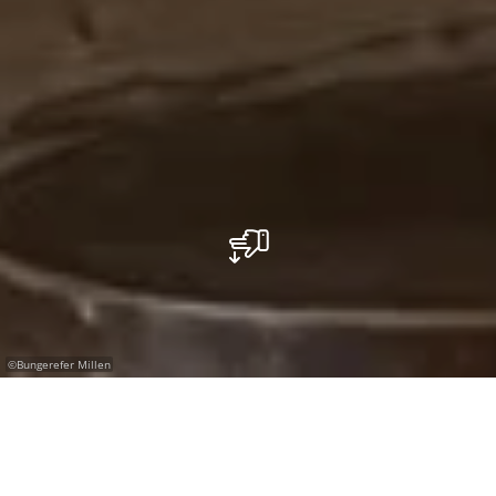
©
Bungerefer Millen
Bungerefer Millen vous souhaite la bienvenue