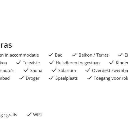
tras
en in accommodatie
Bad
Balkon / Terras
E
ken
Televisie
Huisdieren toegestaan
Kinde
e auto’s
Sauna
Solarium
Overdekt zwemb
ombad
Droger
Speelplaats
Toegang voor rol
g : gratis
WiFi