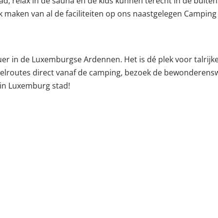
, relax in de sauna en de kids kunnen terecht in de buiten
uik maken van al de faciliteiten op ons naastgelegen Campin
er in de Luxemburgse Ardennen. Het is dé plek voor talrijke
elroutes direct vanaf de camping, bezoek de bewonderensw
 in Luxemburg stad!