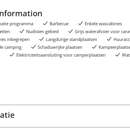
Information
matie programma
Barbecue
Enkele wascabines
etten
Nudisten gebied
Grijs waterafvoer voor car
ches inbegrepen
Langdurige standplaatsen
Huurac
 de camping
Schaduwrijke plaatsen
Kampeerplaats
n
Elektriciteitsaansluiting voor camperplaatsen
Wat
atie