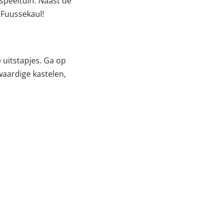
speeltuin. Naast de
g Fuussekaul!
 uitstapjes. Ga op
aardige kastelen,