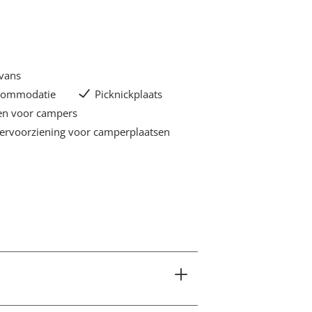
avans
commodatie
Picknickplaats
en voor campers
ervoorziening voor camperplaatsen