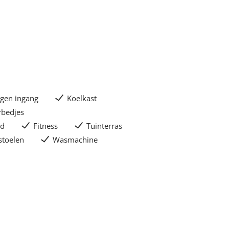
igen ingang
Koelkast
rbedjes
ad
Fitness
Tuinterras
stoelen
Wasmachine