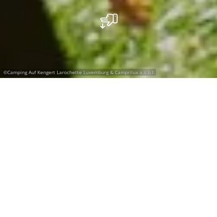
©
Camping Auf Kengert Larochette Luxemburg & Camprilux a.s.b.l.
Milieuvriendelijk
kamperen in
Luxemburg
EcoLabel – het mileukenmerk van het land
Luxemburg met oog voor een hoge
milieustandaard voor accomodaties