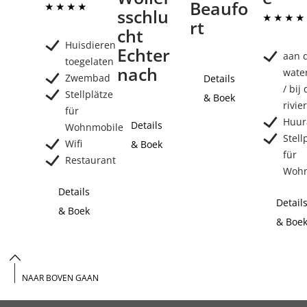
Beaufo
sschlu
rt
cht
Huisdieren
Echter
aan 
toegelaten
nach
wate
Zwembad
Details
/ bij
Stellplätze
& Boek
rivie
für
Huur
Details
Wohnmobile
Stell
Wifi
& Boek
für
Restaurant
Wohn
Details
Detail
& Boek
& Boe
NAAR BOVEN GAAN