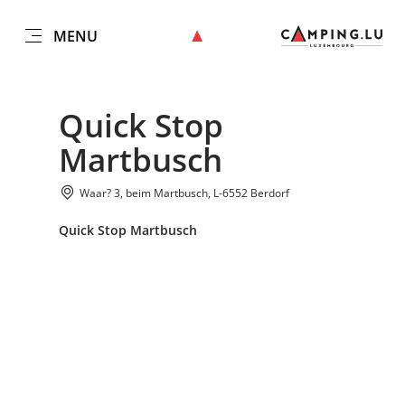
MENU
NL
Go
Go
Go
Go
to
to
to
to
DATUM AUSWÄHLEN
GÄSTE
content
search
navi
footer
Quick Stop
Aantal gasten
Martbusch
Nemen
Aantal volwassenen
Waar? 3, beim Martbusch, L-6552 Berdorf
Quick Stop Martbusch
Aantal kinderen
Nemen