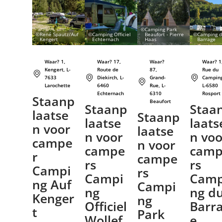
©
Camping Park
©
René Spautz/Auf
©
Camping Officiel
Beaufort - Pierre
©
Camping 
Kengert
Echternach
Haas
Barrage
Waar? 1,
Waar? 17,
Waar?
Waar? 1
Kengert, L-
Route de
87,
Rue du
7633
Diekirch, L-
Grand-
Campin
Larochette
6460
Rue, L-
L-6580
Echternach
6310
Rosport
Staanp
Beaufort
Staanp
Staa
laatse
Staanp
laatse
laats
n voor
laatse
n voor
n voo
campe
n voor
campe
camp
r
campe
rs
rs
Campi
rs
Campi
Camp
ng Auf
Campi
ng
ng d
Kenger
ng
Officiel
Barr
t
Park
Wollef
e