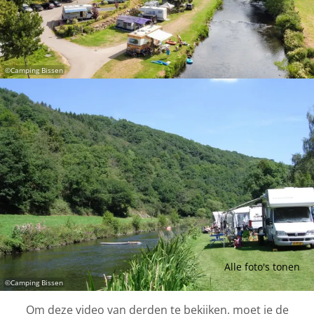
©
Camping Bissen
Alle foto's tonen
©
Camping Bissen
Om deze video van derden te bekijken, moet je de