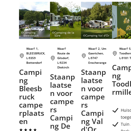
Details & Boek
Details & Boek
Details & Boek
©
Camping
©
Camping de la
Bleesbruck
Sûre
©
Camping Val d'Or
Waar? 1,
Waar?
Waar? 2, Um
Waar? 5
BLEESBRUCK,
Route de
Gaertchen,
Toodler
L-9359
Gilsdorf,
L-9747
L-9181 
Bettendorf
L-9234
Enscherange
Camp
Diekirch
Campi
Staanp
ng
Staanp
ng
laatse
Tood
laatse
Bleesb
n voor
rmill
n voor
ruck
campe
campe
campe
rs
rs
Huis
rplaats
Campi
Campi
toeg
en
ng Val
ng De
Tuin 
d'Or