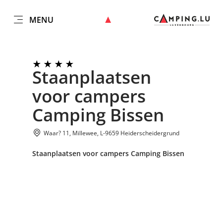
MENU
NL
Go
Go
Go
Go
to
to
to
to
DATUM AUSWÄHLEN
GÄSTE
content
search
navi
footer
Staanplaatsen
Aantal gasten
voor campers
Nemen
Aantal volwassenen
Camping Bissen
Waar? 11, Millewee, L-9659 Heiderscheidergrund
Aantal kinderen
Staanplaatsen voor campers Camping Bissen
Nemen