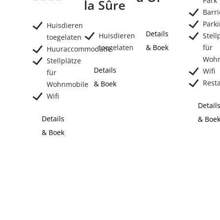
Park
la Sûre
Barri
Park
Huisdieren
Details
Huisdieren
Stell
toegelaten
toegelaten
& Boek
für
Huuraccommodatie
Wohn
Stellplätze
Details
Wifi
für
Rest
& Boek
Wohnmobile
Wifi
Detail
Details
& Boe
& Boek