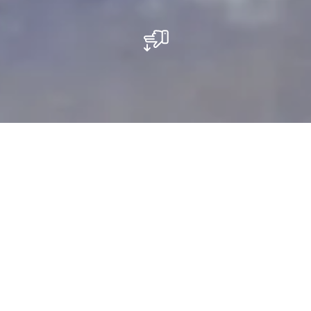
Mondorf Domaine Thermal
Badinfrastructuur, die wordt gevoed door sterk
gemineraliseerd thermaal bronwater van 36°C,
massages, modderbaden, en baden,
fitnesspaviljoen, saunapaviljoen, thermal- en
conferentiehotel ****.