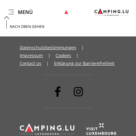
MENÜ
DE
Zum
Zur
Zur
Zum
Hauptinhalt
Suche
Navigation
Footer
NACH OBEN GEHEN
springen
springen
springen
springen
Datenschutzbestimmungen
Impressum
Cookies
Contact us
Erklärung zur Barrierefreiheit