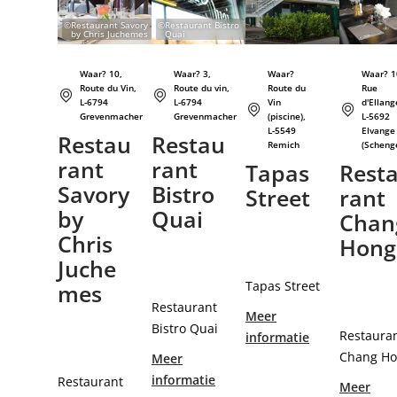
©
Restaurant Savory
©
Restaurant Bistro
by Chris Juchemes
Quai
Waar? 10,
Waar? 3,
Waar?
Waar? 1
Route du Vin,
Route du vin,
Route du
Rue
L-6794
L-6794
Vin
d'Ellang
Grevenmacher
Grevenmacher
(piscine),
L-5692
L-5549
Elvange
Restau
Restau
Remich
(Scheng
rant
rant
Tapas
Rest
Savory
Bistro
Street
rant
by
Quai
Chan
Chris
Hong
Juche
Tapas Street
mes
Restaurant
Meer
Bistro Quai
Restaura
informatie
Chang H
Meer
informatie
Restaurant
Meer